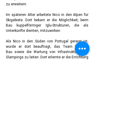
zu erweitern.
Im späteren Alter arbeitete Nico in den Alpen für
Skigebiete. Dort bekam er die Möglichkeit, beim
Bau kuppelförmiger Iglu-Strukturen, die als
Unterkünfte dienten, mitzuwirken.
Als Nico in den Süden von Portugal gereist ist,
wurde er dort beauftragt, das Team für den
Bau sowie die Wartung von Infrastrukturen für
Glampings zu leiten. Dort erlernte er die Errichtung
einer Vielzahl unterschiedlicher temporärer
Strukturen und Nico war erneut zu 100% davon
überzeugt, dass die technischen Eigenschaften
der geodätischen Domestruktur, trotz dem rauem
Atlantikwetter anderen Arten von Strukturen bei
weitem überlegen waren.
Mit seiner Leidenschaft fürs Bauen, seinen
gesammelten Erfahrungen, seinem Wissen und
einem sich global entwickelnden Trend
des Glampings anstelle von Campingplätzen,
sowie dem Trend zu kleinen Häusern, anstelle
von großen Villen, nutzte Nico den Moment
und die Gelegenheit und beschloss, The Dome