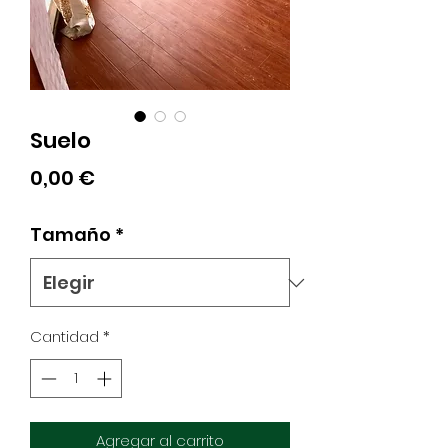
Suelo
Precio
0,00 €
Tamaño
*
Cantidad
*
Agregar al carrito